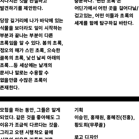
지나치는 것을 관찰하고
충분하다. ‘뻔한 초록’은
발견하기를 제안한다.
어딘가에서 어떤 곳을 걸어다닐/
걷고있는, 어떤 이들과 초록의
당장 길거리에 나가 바닥에 있는
세계를 함께 탐구하길 바란다.
식물을 보더라도 잎이 시작하는
부분과 끝나는 부분이 다른
초록임을 알 수 있다. 봄의 초록,
정오의 해가 스민 초록, 으슥한
골목의 초록, 낯선 날씨 아래의
초록…등 세상에는 낱개의
문서나 말로는 수용할 수
없을만큼 수많은 초록이
존재한다.
모험을 하는 동안, 그들은 알게
기획
되었다. 같은 것을 좋아해도 그
이승민, 홍채원, 홍혜진(진홍),
이유가 조금씩 다르다는 것을.
황도희(무루골)
그리고 오랜 시행착오 끝에
로고 디자인